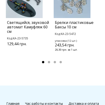
Светящийся, звуковой
Брелки пластиковые
С
автомат Камуфляж 60
Баксы 10 см
К
см
Код KA-23-5472
К
Код KA-23-5735
упаковка (12 шт.)
у
129,44 грн.
243,54 грн.
2
20,30 грн. за 1 шт.
2
Главная
Час работы и контакты
Доставка и оплата