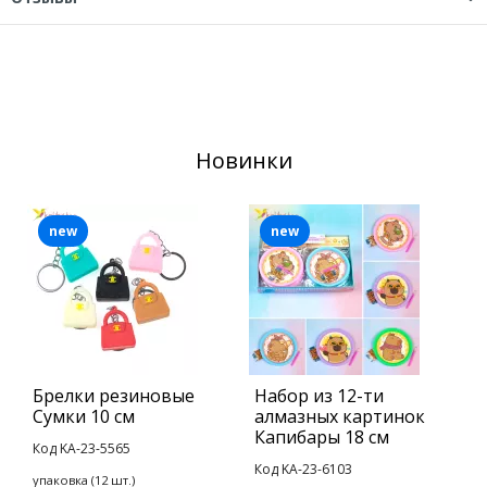
Новинки
new
new
Брелки резиновые
Набор из 12-ти
Б
Сумки 10 см
алмазных картинок
Д
Капибары 18 см
Код KA-23-5565
К
Код KA-23-6103
упаковка (12 шт.)
у