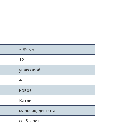
≈ 85 мм
:
12
упаковкой
4
новое
Китай
мальчик, девочка
от 5-х лет