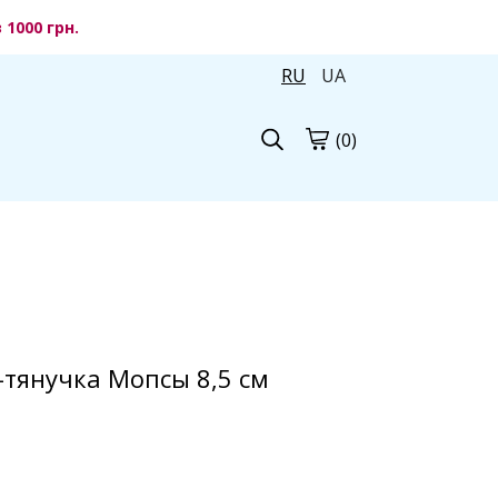
1000 грн.
RU
UA
(0)
-тянучка Мопсы 8,5 см