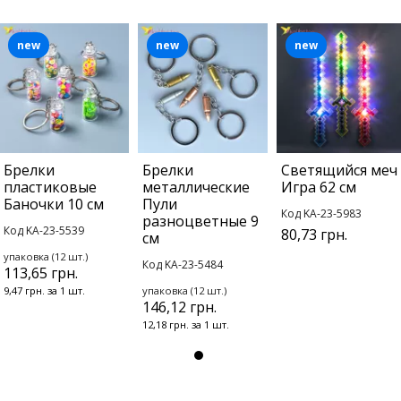
new
new
new
Брелки
Брелки
Светящийся меч
пластиковые
металлические
Игра 62 см
Баночки 10 см
Пули
Код KA-23-5983
разноцветные 9
Код KA-23-5539
80,73 грн.
см
упаковка (12 шт.)
Код KA-23-5484
113,65 грн.
9,47 грн. за 1 шт.
упаковка (12 шт.)
146,12 грн.
12,18 грн. за 1 шт.