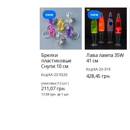
new
new
Брелки
Лава лампа 35W
пластиковые
41 см
Снупи 10 см
Код KA-23-319
Код KA-23-5520
428,45 грн.
упаковка (12 шт.)
211,07 грн.
17,59 грн. за 1 шт.