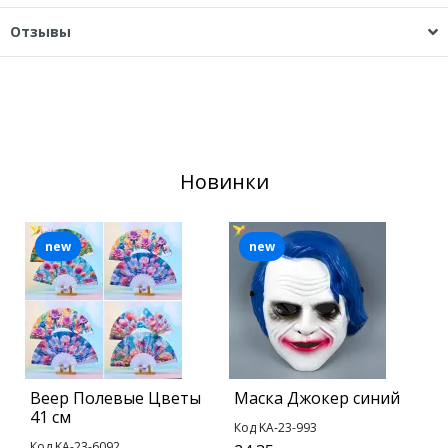
Отзывы
Новинки
new
new
Веер Полевые Цветы
Маска Джокер синий
Б
41 см
1
Код KA-23-993
Код KA-23-6092
К