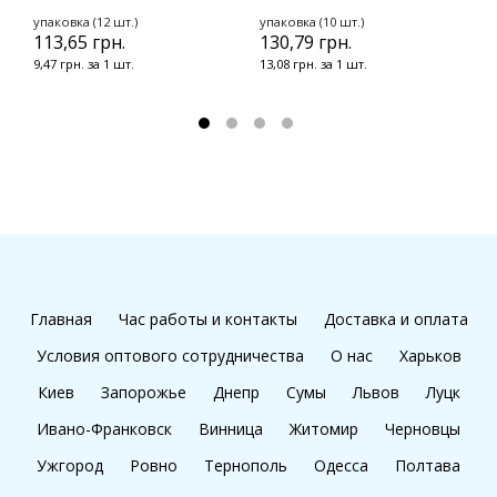
К
упаковка (12 шт.)
упаковка (10 шт.)
113,65 грн.
130,79 грн.
у
1
9,47 грн. за 1 шт.
13,08 грн. за 1 шт.
1
Главная
Час работы и контакты
Доставка и оплата
Условия оптового сотрудничества
О нас
Харьков
Киев
Запорожье
Днепр
Сумы
Львов
Луцк
Ивано-Франковск
Винница
Житомир
Черновцы
Ужгород
Ровно
Тернополь
Одесса
Полтава