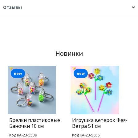
Отзывы
Новинки
new
new
Брелки пластиковые
Игрушка ветерок Фея-
Б
Баночки 10 см
Ветра 51 см
П
с
Код KA-23-5539
Код KA-23-5855