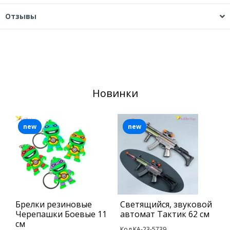
Отзывы
Новинки
new
new
Брелки резиновые
Светящийся, звуковой
М
Черепашки Боевые 11
автомат Тактик 62 см
з
см
Код KA-23-5739
К