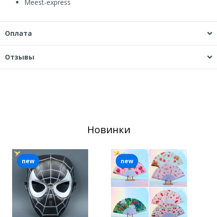
Мeest-express
Оплата
Отзывы
Новинки
new
new