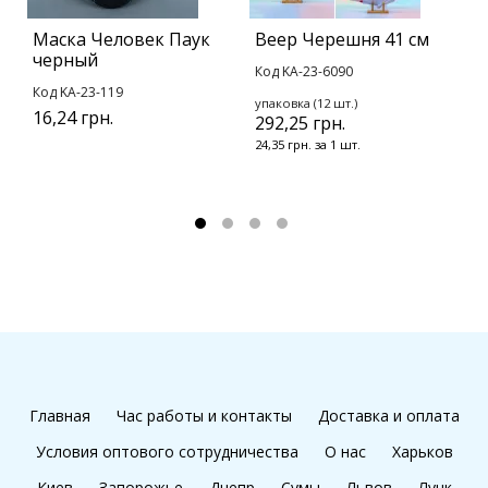
Маска Человек Паук
Веер Черешня 41 см
П
черный
б
Код KA-23-6090
Код KA-23-119
К
упаковка (12 шт.)
16,24 грн.
8
292,25 грн.
24,35 грн. за 1 шт.
Главная
Час работы и контакты
Доставка и оплата
Условия оптового сотрудничества
О нас
Харьков
Киев
Запорожье
Днепр
Сумы
Львов
Луцк