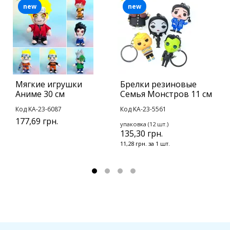
new
new
Мягкие игрушки
Брелки резиновые
Б
Аниме 30 см
Семья Монстров 11 см
п
Код KA-23-6087
Код KA-23-5561
К
177,69 грн.
упаковка (12 шт.)
у
135,30 грн.
1
11,28 грн. за 1 шт.
8