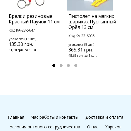
Брелки резиновые
Пистолет на мягких
В
Красный Паучок 11 см
шариках Пустынный
с
Орёл 13 см
Код KA-23-5647
К
Код KA-23-6035
упаковка (12 шт.)
у
135,30 грн.
2
упаковка (8 шт.)
365,31 грн.
11,28 грн. за 1 шт.
2
45,66 грн. за 1 шт.
Главная
Час работы и контакты
Доставка и оплата
Условия оптового сотрудничества
О нас
Харьков