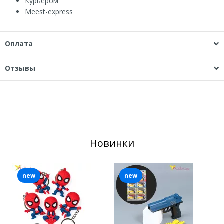
Курьером
Мeest-express
Оплата
Отзывы
Новинки
new
new