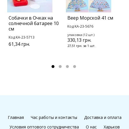
Собачки в Очках на
Веер Морской 41 см
В
солнечной батарее 10
с
Код KA-23-5676
см
К
упаковка (12 шт.)
Код KA-23-5713
330,13 грн.
у
61,34 грн.
2
27,51 грн. за 1 шт.
2
Главная
Час работы и контакты
Доставка и оплата
Условия оптового сотрудничества
О нас
Харьков