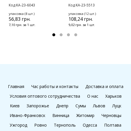
Код KA-23-6043
Код KA-23-5513
К
упаковка (8 шт.)
упаковка (12 шт.)
у
56,83 грн.
108,24 грн.
1
7,10 грн. за 1 шт.
9,02 грн. за 1 шт.
1
Главная
Час работы и контакты
Доставка и оплата
Условия оптового сотрудничества
О нас
Харьков
Киев
Запорожье
Днепр
Сумы
Львов
Луцк
Ивано-Франковск
Винница
Житомир
Черновцы
Ужгород
Ровно
Тернополь
Одесса
Полтава