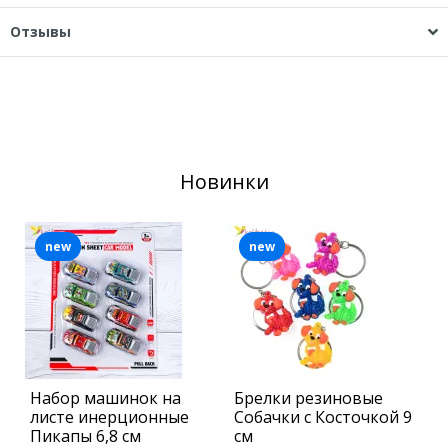
Отзывы
Новинки
new
new
Набор машинок на
Брелки резиновые
Б
листе инерционные
Собачки с Косточкой 9
П
Пикапы 6,8 см
см
с