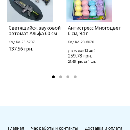
Светящийся, звуковой
Антистресс Многоцвет
М
автомат Альфа 60 см
6 см, 94 г
Ж
с
Код KA-23-5737
Код KA-23-6070
К
137,56 грн.
упаковка (12 шт.)
3
259,78 грн.
21,65 грн. за 1 шт.
Главная
Час работы и контакты
Доставка и оплата