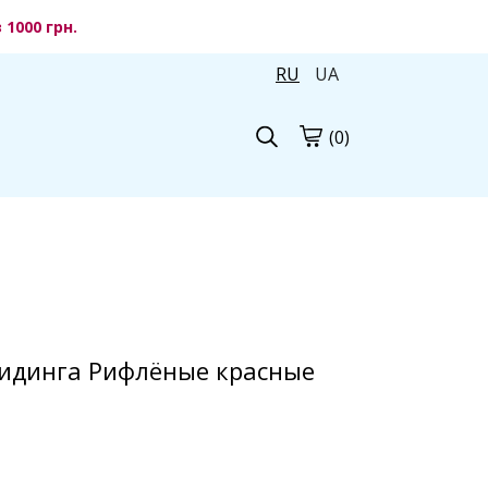
1000 грн.
RU
UA
(0)
идинга Рифлёные красные