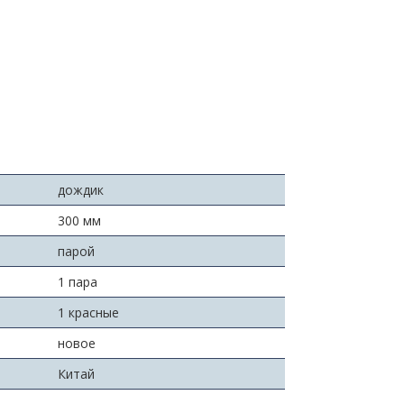
дождик
300 мм
парой
1 пара
1 красные
новое
Китай