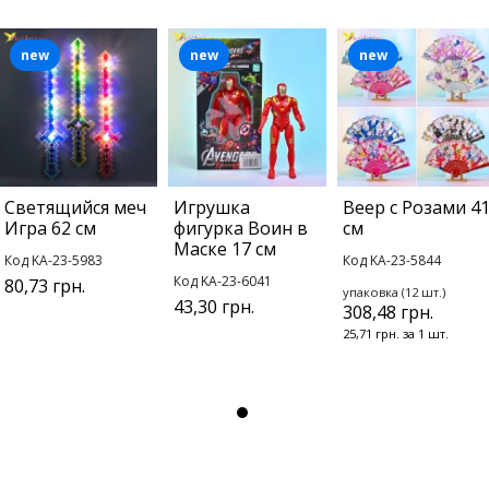
new
new
new
Светящийся меч
Игрушка
Веер с Розами 4
Игра 62 см
фигурка Воин в
см
Маске 17 см
Код KA-23-5983
Код KA-23-5844
Код KA-23-6041
80,73 грн.
упаковка (12 шт.)
43,30 грн.
308,48 грн.
25,71 грн. за 1 шт.