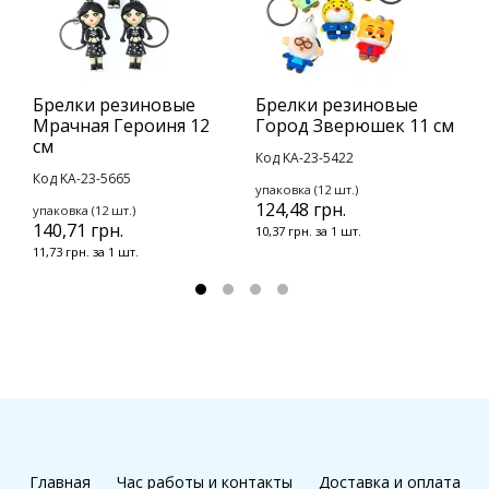
Брелки резиновые
Брелки резиновые
Л
Мрачная Героиня 12
Город Зверюшек 11 см
И
см
Код KA-23-5422
К
Код KA-23-5665
упаковка (12 шт.)
у
124,48 грн.
2
упаковка (12 шт.)
140,71 грн.
10,37 грн. за 1 шт.
2
11,73 грн. за 1 шт.
Главная
Час работы и контакты
Доставка и оплата