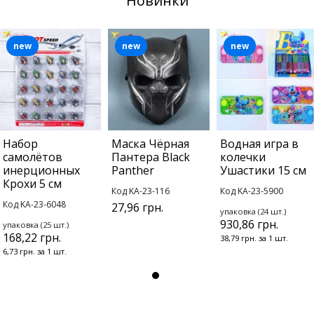
Новинки
new
new
new
Набор
Маска Чёрная
Водная игра в
самолётов
Пантера Black
колечки
инерционных
Panther
Ушастики 15 см
Крохи 5 см
Код KA-23-116
Код KA-23-5900
Код KA-23-6048
27,96 грн.
упаковка (24 шт.)
930,86 грн.
упаковка (25 шт.)
168,22 грн.
38,79 грн. за 1 шт.
6,73 грн. за 1 шт.