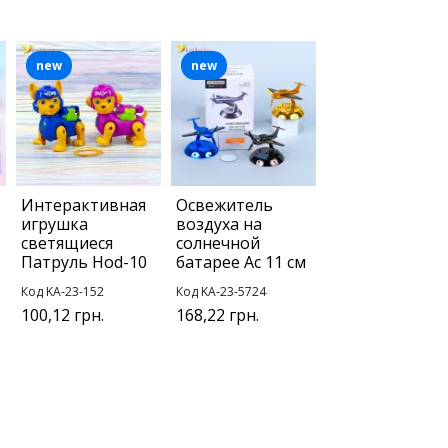
new
new
Интерактивная
Освежитель
игрушка
воздуха на
светящиеся
солнечной
Патруль Hod-10
батарее Ас 11 см
Код KA-23-152
Код KA-23-5724
100,12 грн.
168,22 грн.