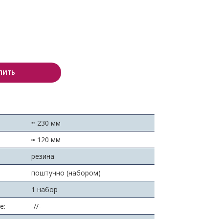
ПИТЬ
≈ 230 мм
≈ 120 мм
резина
поштучно (набором)
1 набор
е:
-//-