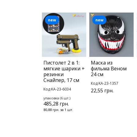
new
new
Пистолет 2 в 1:
Маска из
мягкие шарики +
фильма Веном
резинки
24 см
Снайпер, 17 см
Код KA-23-1357
Код KA-23-6034
22,55 грн.
упаковка (6 шт.)
485,28 грн.
80,88 грн. за 1 шт.