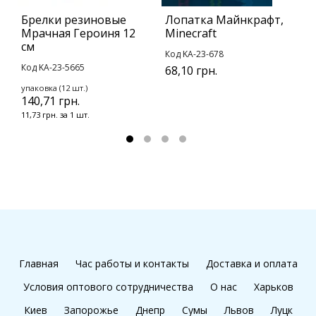
Брелки резиновые
Лопатка Майнкрафт,
Б
Мрачная Героиня 12
Minecraft
С
см
Код KA-23-678
К
Код KA-23-5665
68,10 грн.
у
1
упаковка (12 шт.)
140,71 грн.
1
11,73 грн. за 1 шт.
Главная
Час работы и контакты
Доставка и оплата
Условия оптового сотрудничества
О нас
Харьков
Киев
Запорожье
Днепр
Сумы
Львов
Луцк