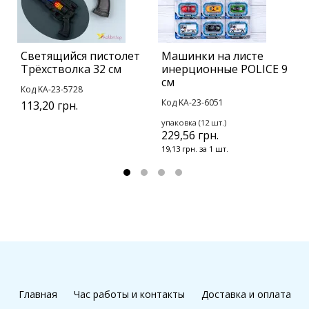
Светящийся пистолет
Машинки на листе
Б
Трёхстволка 32 см
инерционные POLICE 9
Б
см
Код KA-23-5728
К
Код KA-23-6051
113,20 грн.
у
1
упаковка (12 шт.)
229,56 грн.
9
19,13 грн. за 1 шт.
Главная
Час работы и контакты
Доставка и оплата