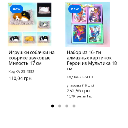
new
new
Игрушки собачки на
Набор из 16-ти
И
коврике звуковые
алмазных картинок
в
Милость 17 см
Герои из Мультика 18
К
см
Код KA-23-4552
4
Код KA-23-6110
110,04 грн.
упаковка (16 шт.)
252,56 грн.
15,79 грн. за 1 шт.