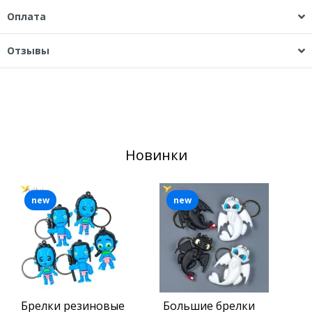
Оплата
Отзывы
Новинки
new
new
Брелки резиновые
Большие брелки
С