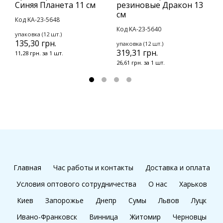
Синяя Планета 11 см
резиновые Дракон 13
с
см
Код KA-23-5648
К
Код KA-23-5640
упаковка (12 шт.)
у
135,30 грн.
4
упаковка (12 шт.)
319,31 грн.
11,28 грн. за 1 шт.
3
26,61 грн. за 1 шт.
Главная
Час работы и контакты
Доставка и оплата
Условия оптового сотрудничества
О нас
Харьков
Киев
Запорожье
Днепр
Сумы
Львов
Луцк
Ивано-Франковск
Винница
Житомир
Черновцы