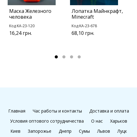
Маска Железного
Лопатка Майнкрафт,
С
человека
Minecraft
О
Код KA-23-120
Код KA-23-678
К
16,24 грн.
68,10 грн.
6
Главная
Час работы и контакты
Доставка и оплата
Условия оптового сотрудничества
О нас
Харьков
Киев
Запорожье
Днепр
Сумы
Львов
Луцк