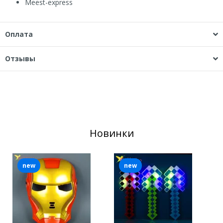
Мeest-express
Оплата
Отзывы
Новинки
new
new