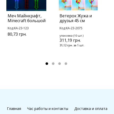
Меч Майнкрафт,
Ветерок Жужа и
Б
Minecraft большой
друзья 45 см
п
Код KA-23-123
Код KA-23-2075
К
80,73 грн.
упаковка (10 шт.)
у
311,19 грн.
1
31,12 грн. за 1 шт.
4
Главная
Час работы и контакты
Доставка и оплата