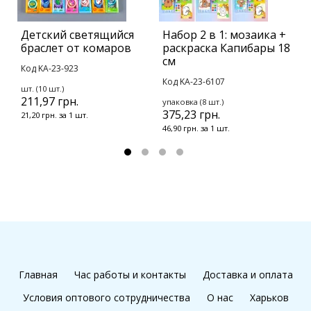
Детский светящийся
Набор 2 в 1: мозаика +
М
браслет от комаров
раскраска Капибары 18
2
см
Код KA-23-923
К
Код KA-23-6107
1
шт. (10 шт.)
211,97 грн.
упаковка (8 шт.)
375,23 грн.
21,20 грн. за 1 шт.
46,90 грн. за 1 шт.
Главная
Час работы и контакты
Доставка и оплата
Условия оптового сотрудничества
О нас
Харьков