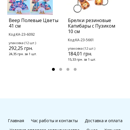
Веер Полевые Цветы
Брелки резиновые
Б
41 см
Капибары с Пузиком
Ж
10 см
с
Код KA-23-6092
Код KA-23-5661
К
упаковка (12 шт.)
292,25 грн.
упаковка (12 шт.)
у
184,01 грн.
1
24,35 грн. за 1 шт.
15,33 грн. за 1 шт.
1
Главная
Час работы и контакты
Доставка и оплата