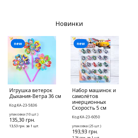
Новинки
new
new
Игрушка ветерок
Набор машинок и
В
Дыхания-Ветра 36 см
самолётов
с
инерционных
Код KA-23-5836
К
Скорость 5 см
упаковка (10 шт.)
у
Код KA-23-6050
135,30 грн.
2
13,53 грн. за 1 шт.
упаковка (25 шт.)
2
193,93 грн.
7,76 грн. за 1 шт.