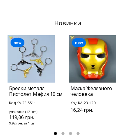
Новинки
new
new
Брелки металл
Маска Железного
Б
Пистолет Мафия 10 см
человека
B
Код KA-23-5511
Код KA-23-120
К
16,24 грн.
упаковка (12 шт.)
у
119,06 грн.
1
9,92 грн. за 1 шт.
1