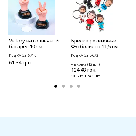
Victory на солнечной
Брелки резиновые
В
батарее 10 см
Футболисты 11,5 см
з
Код KA-23-5710
Код KA-23-5672
К
61,34 грн.
упаковка (12 шт.)
у
124,48 грн.
2
10,37 грн. за 1 шт.
2