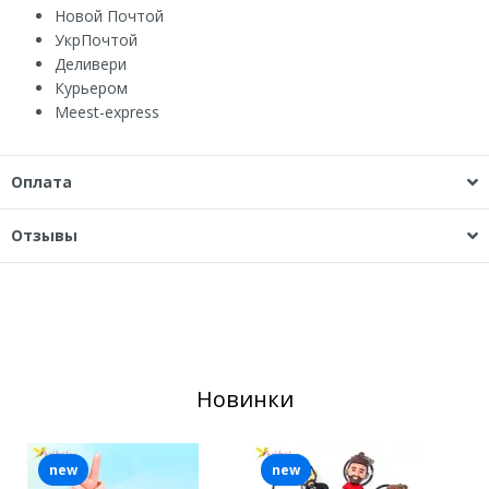
Новой Почтой
УкрПочтой
Деливери
Курьером
Мeest-express
Оплата
Отзывы
Новинки
new
new