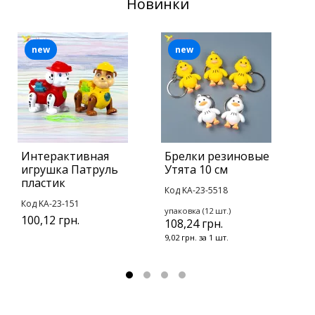
Новинки
new
new
Интерактивная
Брелки резиновые
С
игрушка Патруль
Утята 10 см
6
пластик
Код KA-23-5518
К
Код KA-23-151
8
упаковка (12 шт.)
100,12 грн.
108,24 грн.
9,02 грн. за 1 шт.