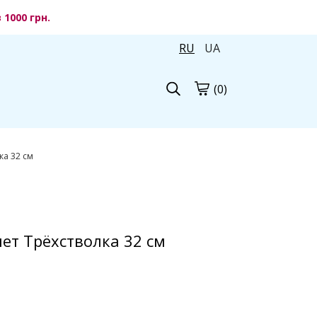
1000 грн.
RU
UA
(0)
ка 32 см
ет Трёхстволка 32 см