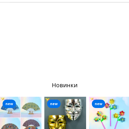
Новинки
new
new
new