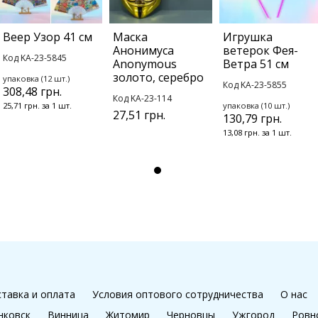
Веер Узор 41 см
Маска
Игрушка
Анонимуса
ветерок Фея-
Код KA-23-5845
Anonymous
Ветра 51 см
золото, серебро
упаковка (12 шт.)
Код KA-23-5855
308,48 грн.
Код KA-23-114
25,71 грн. за 1 шт.
упаковка (10 шт.)
27,51 грн.
130,79 грн.
13,08 грн. за 1 шт.
тавка и оплата
Условия оптового сотрудничества
О нас
нковск
Винница
Житомир
Черновцы
Ужгород
Ровн