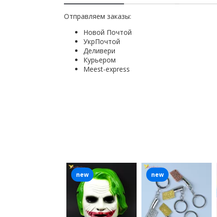
Отправляем заказы:
Новой Почтой
УкрПочтой
Деливери
Курьером
Мeest-express
new
new