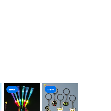
new
new