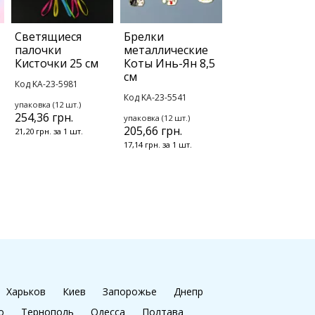
Светящиеся
Брелки
палочки
металлические
Кисточки 25 см
Коты Инь-Ян 8,5
см
Код KA-23-5981
Код KA-23-5541
упаковка (12 шт.)
254,36 грн.
упаковка (12 шт.)
205,66 грн.
21,20 грн. за 1 шт.
17,14 грн. за 1 шт.
Харьков
Киев
Запорожье
Днепр
о
Тернополь
Одесса
Полтава