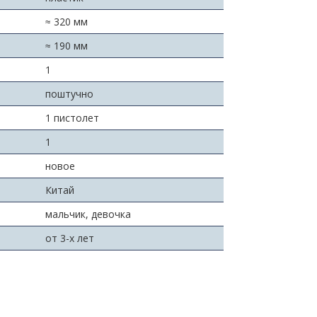
≈ 320 мм
≈ 190 мм
:
1
поштучно
1 пистолет
1
новое
Китай
мальчик, девочка
от 3-х лет