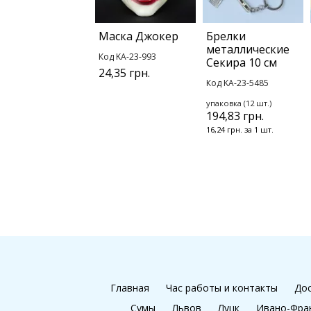
Маска Джокер
Брелки
металлические
Код KA-23-993
Секира 10 см
24,35 грн.
Код KA-23-5485
упаковка (12 шт.)
194,83 грн.
16,24 грн. за 1 шт.
Главная
Час работы и контакты
Дос
Сумы
Львов
Луцк
Ивано-Фра