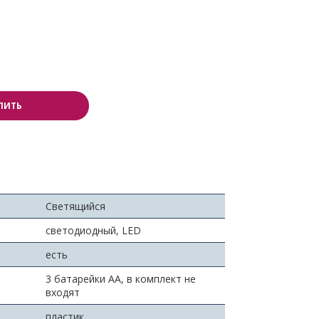
ПИТЬ
Светящийся
светодиодный, LED
есть
3 батарейки АА, в комплект не
входят
пластик