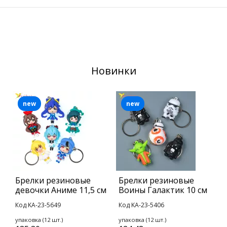
Новинки
new
new
Брелки резиновые
Брелки резиновые
И
девочки Аниме 11,5 см
Воины Галактик 10 см
к
Н
Код KA-23-5649
Код KA-23-5406
К
упаковка (12 шт.)
упаковка (12 шт.)
1