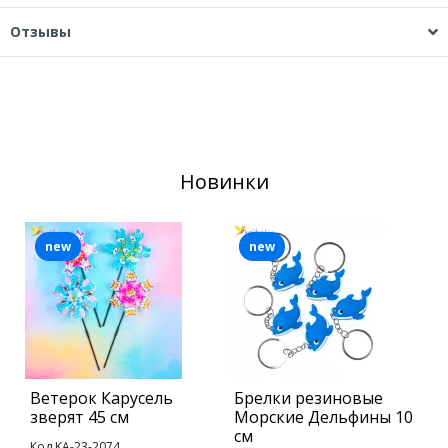
Отзывы
Новинки
new
new
Ветерок Карусель
Брелки резиновые
Н
зверят 45 см
Морские Дельфины 10
л
см
P
Код KA-23-2074