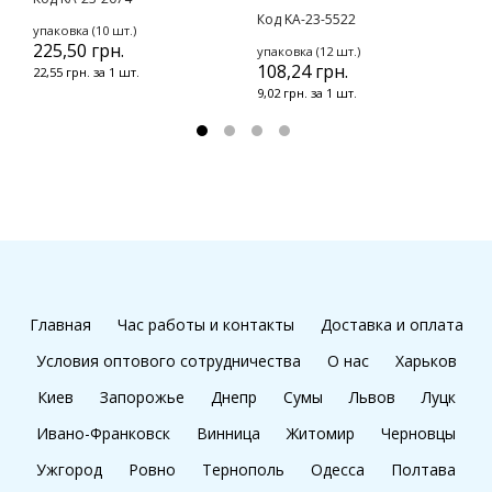
Код KA-23-5522
К
упаковка (10 шт.)
225,50 грн.
упаковка (12 шт.)
у
108,24 грн.
6
22,55 грн. за 1 шт.
9,02 грн. за 1 шт.
8
Главная
Час работы и контакты
Доставка и оплата
Условия оптового сотрудничества
О нас
Харьков
Киев
Запорожье
Днепр
Сумы
Львов
Луцк
Ивано-Франковск
Винница
Житомир
Черновцы
Ужгород
Ровно
Тернополь
Одесса
Полтава