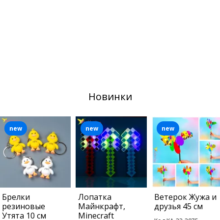
Новинки
new
new
new
Брелки
Лопатка
Ветерок Жужа и
резиновые
Майнкрафт,
друзья 45 см
Утята 10 см
Minecraft