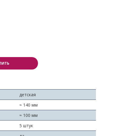
ПИТЬ
детская
≈ 140 мм
≈ 100 мм
5 штук
да