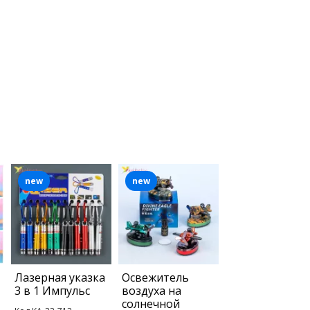
new
new
Лазерная указка
Освежитель
3 в 1 Импульс
воздуха на
солнечной