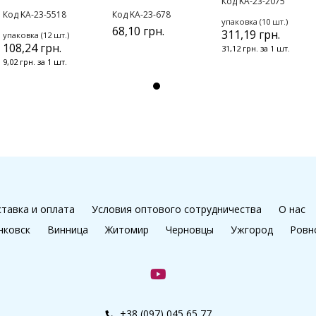
Код KA-23-2075
Код KA-23-5518
Код KA-23-678
упаковка (10 шт.)
68,10 грн.
311,19 грн.
упаковка (12 шт.)
108,24 грн.
31,12 грн. за 1 шт.
9,02 грн. за 1 шт.
тавка и оплата
Условия оптового сотрудничества
О нас
нковск
Винница
Житомир
Черновцы
Ужгород
Ровн
+38 (097) 045 65 77