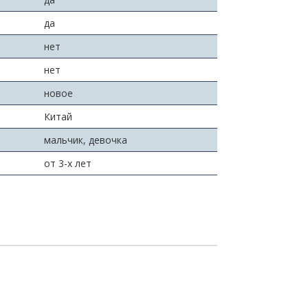
да
нет
нет
новое
Китай
мальчик, девочка
от 3-х лет