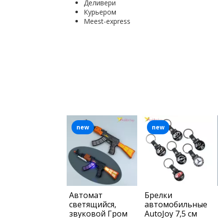
Деливери
Курьером
Мeest-express
new
new
Автомат
Брелки
светящийся,
автомобильные
звуковой Гром
AutoJoy 7,5 см