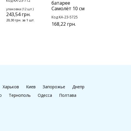
Код KA-23-712
батарее
Самолёт 10 см
упаковка (12 шт.)
243,54 грн.
Код KA-23-5725
20,30 грн. за 1 шт.
168,22 грн.
Харьков
Киев
Запорожье
Днепр
о
Тернополь
Одесса
Полтава