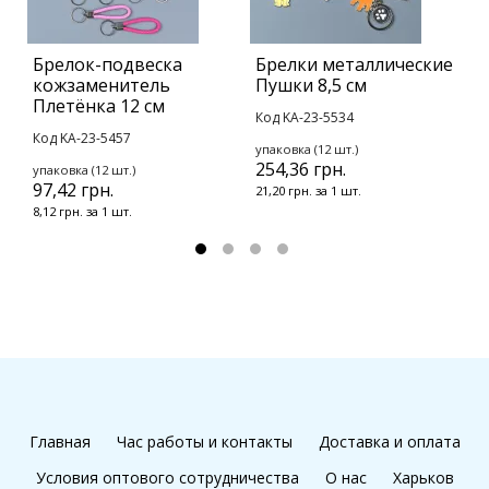
Брелок-подвеска
Брелки металлические
Д
кожзаменитель
Пушки 8,5 см
у
Плетёнка 12 см
К
Код KA-23-5534
Код KA-23-5457
К
упаковка (12 шт.)
254,36 грн.
упаковка (12 шт.)
у
97,42 грн.
1
21,20 грн. за 1 шт.
8,12 грн. за 1 шт.
7
Главная
Час работы и контакты
Доставка и оплата
Условия оптового сотрудничества
О нас
Харьков