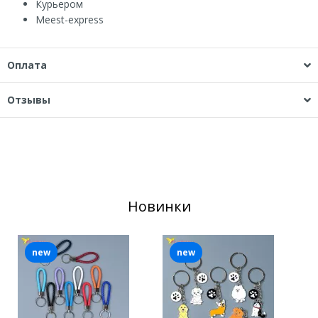
Курьером
Мeest-express
Оплата
Отзывы
Новинки
new
new