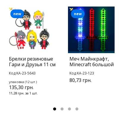
new
new
Брелки резиновые
Меч Майнкрафт,
А
Гари и Друзья 11 см
Minecraft большой
з
Код KA-23-5643
Код KA-23-123
К
80,73 грн.
1
упаковка (12 шт.)
135,30 грн.
11,28 грн. за 1 шт.