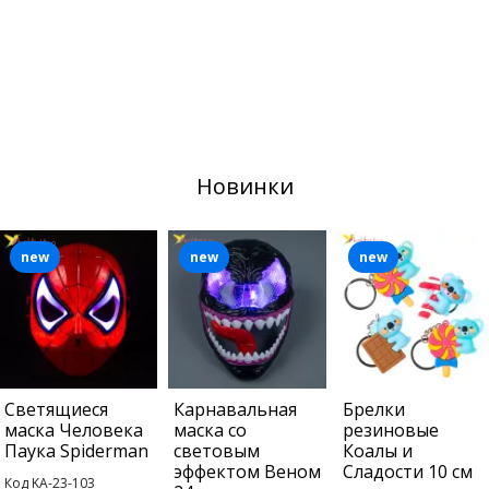
Новинки
new
new
new
Светящиеся
Карнавальная
Брелки
маска Человека
маска со
резиновые
Паука Spiderman
световым
Коалы и
эффектом Веном
Сладости 10 см
Код KA-23-103