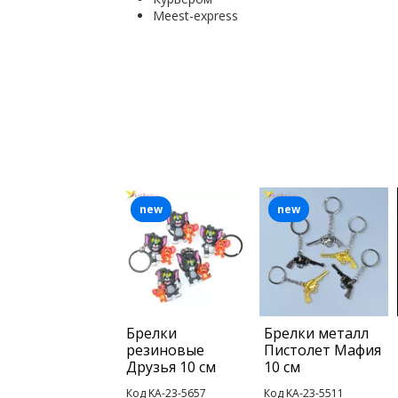
Мeest-express
new
new
Брелки
Брелки металл
резиновые
Пистолет Мафия
Друзья 10 см
10 см
Код KA-23-5657
Код KA-23-5511