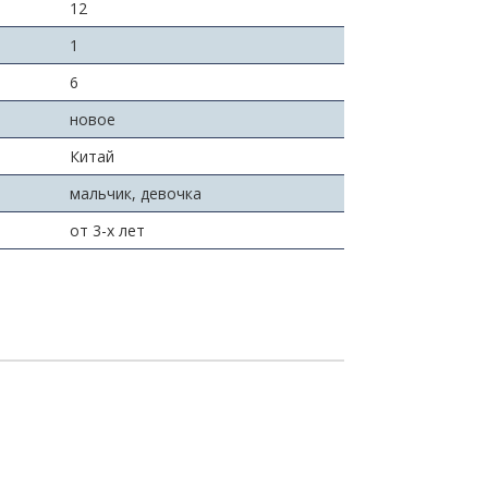
:
12
1
6
новое
Китай
мальчик, девочка
от 3-х лет