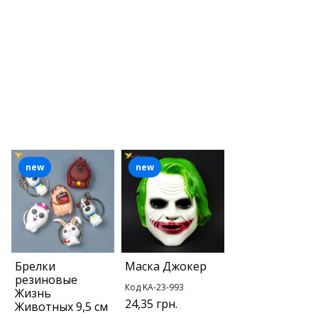
new
new
Брелки
Маска Джокер
резиновые
Код KA-23-993
Жизнь
24,35 грн.
Животных 9,5 см