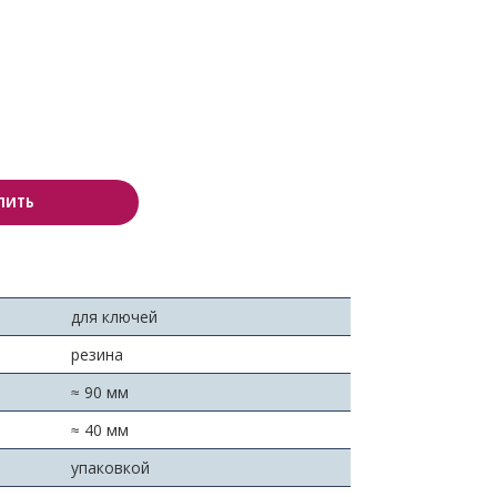
ПИТЬ
для ключей
резина
≈ 90 мм
≈ 40 мм
упаковкой