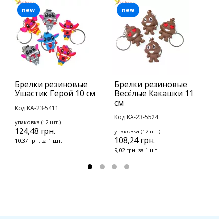
new
new
Брелки резиновые
Брелки резиновые
Б
Ушастик Герой 10 см
Весёлые Какашки 11
и
см
1
Код KA-23-5411
Код KA-23-5524
К
упаковка (12 шт.)
124,48 грн.
упаковка (12 шт.)
у
108,24 грн.
5
10,37 грн. за 1 шт.
9,02 грн. за 1 шт.
2