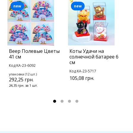
new
new
Веер Полевые Цветы
Коты Удачи на
Б
41 см
солнечной батарее 6
Ч
см
с
Код KA-23-6092
Код KA-23-5717
К
упаковка (12 шт.)
105,08 грн.
292,25 грн.
у
1
24,35 грн. за 1 шт.
9