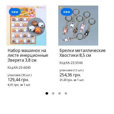
new
new
Набор машинок на
Брелки металлические
О
листе инерционные
Хвостики 8,5 см
н
Зверята 3,8 см
С
Код KA-23-5544
Код KA-23-6040
К
упаковка (12 шт.)
1
254,36 грн.
упаковка (30 шт.)
129,44 грн.
21,20 грн. за 1 шт.
4,31 грн. за 1 шт.