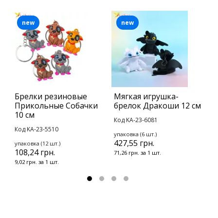
new
new
Брелки резиновые
Мягкая игрушка-
Б
Прикольные Собачки
брелок Дракоши 12 см
К
10 см
Код KA-23-6081
К
Код KA-23-5510
упаковка (6 шт.)
у
427,55 грн.
1
упаковка (12 шт.)
108,24 грн.
71,26 грн. за 1 шт.
1
9,02 грн. за 1 шт.