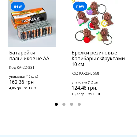
new
new
Батарейки
Брелки резиновые
Б
пальчиковые АА
Капибары с Фруктами
К
10 см
Код KA-22-331
К
Код KA-23-5668
упаковка (40 шт.)
у
162,36 грн.
2
упаковка (12 шт.)
124,48 грн.
4,06 грн. за 1 шт.
1
10,37 грн. за 1 шт.