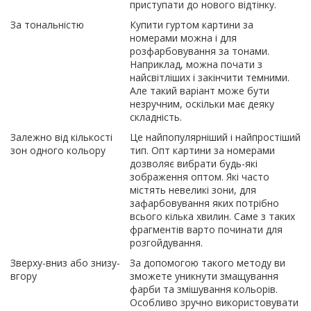
приступати до нового відтінку.
За тональністю
Купити гуртом картини за
номерами можна і для
розфарбовування за тонами.
Наприклад, можна почати з
найсвітліших і закінчити темними.
Але такий варіант може бути
незручним, оскільки має деяку
складність.
Залежно від кількості
Це найпопулярніший і найпростіший
зон одного кольору
тип. Опт картини за номерами
дозволяє вибрати будь-які
зображення оптом. Які часто
містять невеликі зони, для
зафарбовування яких потрібно
всього кілька хвилин. Саме з таких
фрагментів варто починати для
розгойдування.
Зверху-вниз або знизу-
За допомогою такого методу ви
вгору
зможете уникнути змащування
фарби та змішування кольорів.
Особливо зручно використовувати