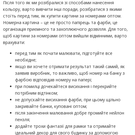
Після того як ми розібралися зі способами нанесення
кольору, варто вивчити інші поради, розібратися з якими
стоїть перед тим, як купити картини за номерами оптом.
Номерна картина – це не просто папірець та фарби, це
організація приємного та захоплюючого дозвілля. Для того,
щоб картини за номерами оптом вийшли відмінними, варто
врахувати:
перед тим як почати малювати, підготуйте все
необхідне;
якщо ви хочете отримати результат такий самий, як
заявив виробник, то важливо, щоб номер на банку з
фарбою відповідав номеру на папері;
при помилці дочекайтеся висихання і перекрийте
потрібним відтінком;
не допускайте висихання фарби, при цьому щільно
закривайте банки, куповані оптом;
після закінчення малювання добре промийте нейлон
пензля;
додайте трохи фантазії для рамки та отримайте
ідеальний декор для свого будинку за допомогою