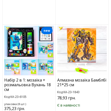
new
Набір 2 в 1: мозаїка +
Алмазна мозаїка Бамблбі
розмальовка Вухань 18
21*25 см
см
Код KA-23-1843
Код KA-23-6105
78,93 грн.
упаковка (8 шт.)
Є в наявності
375,23 грн.