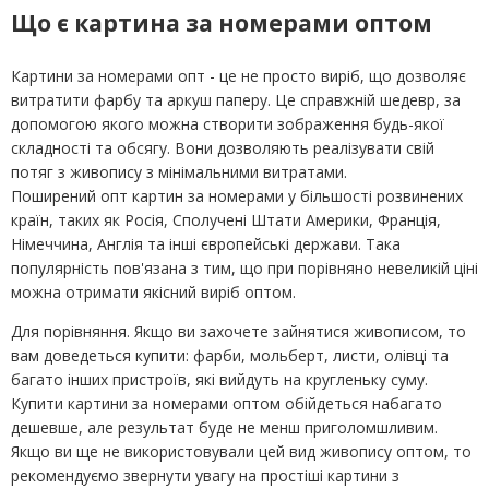
Що є картина за номерами оптом
Картини за номерами опт - це не просто виріб, що дозволяє
витратити фарбу та аркуш паперу. Це справжній шедевр, за
допомогою якого можна створити зображення будь-якої
складності та обсягу. Вони дозволяють реалізувати свій
потяг з живопису з мінімальними витратами.
Поширений опт картин за номерами у більшості розвинених
країн, таких як Росія, Сполучені Штати Америки, Франція,
Німеччина, Англія та інші європейські держави. Така
популярність пов'язана з тим, що при порівняно невеликій ціні
можна отримати якісний виріб оптом.
Для порівняння. Якщо ви захочете зайнятися живописом, то
вам доведеться купити: фарби, мольберт, листи, олівці та
багато інших пристроїв, які вийдуть на кругленьку суму.
Купити картини за номерами оптом обійдеться набагато
дешевше, але результат буде не менш приголомшливим.
Якщо ви ще не використовували цей вид живопису оптом, то
рекомендуємо звернути увагу на простіші картини з