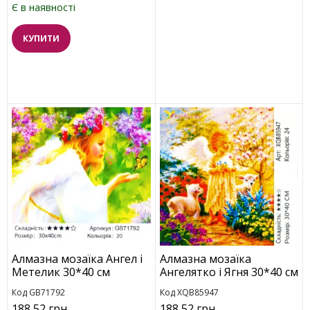
Є в наявності
КУПИТИ
Алмазна мозаїка Ангел і
Алмазна мозаїка
Метелик 30*40 см
Ангелятко і Ягня 30*40 см
Код GB71792
Код XQB85947
188,52 грн.
188,52 грн.