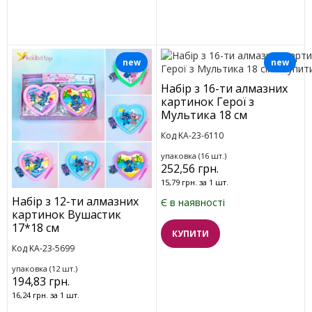
new
new
Набір з 16-ти алмазних
картинок Герої з
Мультика 18 см
Код KA-23-6110
упаковка (16 шт.)
252,56 грн.
15,79 грн. за 1 шт.
Набір з 12-ти алмазних
Є в наявності
картинок Вушастик
17*18 см
КУПИТИ
Код KA-23-5699
упаковка (12 шт.)
194,83 грн.
16,24 грн. за 1 шт.