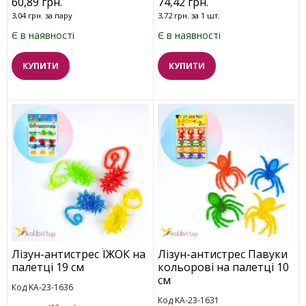
60,89 грн.
74,42 грн.
3,04 грн. за пару
3,72 грн. за 1 шт.
Є в наявності
Є в наявності
КУПИТИ
КУПИТИ
Лізун-антистрес ЇЖОК на
Лізун-антистрес Павуки
палетці 19 см
кольорові на палетці 10
см
Код KA-23-1636
Код KA-23-1631