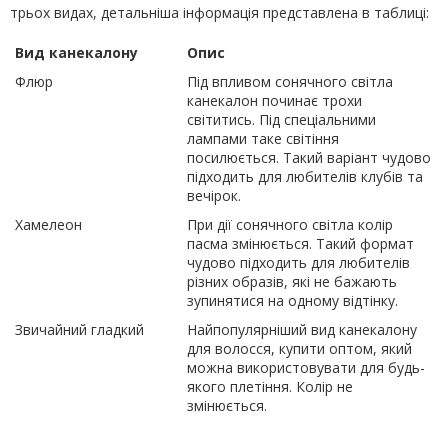
трьох видах, детальніша інформація представлена в таблиці:
Вид канекалону
Опис
Флюр
Під впливом сонячного світла
канекалон починає трохи
світитись. Під спеціальними
лампами таке світіння
посилюється. Такий варіант чудово
підходить для любителів клубів та
вечірок.
Хамелеон
При дії сонячного світла колір
пасма змінюється. Такий формат
чудово підходить для любителів
різних образів, які не бажають
зупинятися на одному відтінку.
Звичайний гладкий
Найпопулярніший вид канекалону
для волосся, купити оптом, який
можна використовувати для будь-
якого плетіння. Колір не
змінюється.