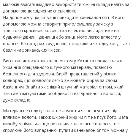
малюків взагалі шкідливо використати хімічні склади навіть за
допомогою досвідчених спеціалістів.
На допомогу у цій ситуації приходить канекалон опт. З його
допомогою можна створити приголомшливу зачіску з
товстою і красивою косою, яка ефектно виглядатиме на
будь-якій дівчині, дівчинці або жінці. Його легко вплести у
волосся без жодних труднощів, створюючи як одну косу, так і
безліч «африканських» кісок.
Виготовляється канекалон оптом у Китаї та продається в
Україні зі спеціального штучного матеріалу, повністю
безпечного для здоров'я. Виріб представлений у різних
кольорах, що дозволяє легко змінювати образ за своїм
бажанням. Знайти якісніший штучний матеріал оптом, який
так само імітуватиме особливості натурального волосся,
дуже складно.
Матеріал не сплутується, не ламається і не псується під
впливом вологи. Також шкірний жир чи піт не псує його. Вага
виробу мінімальна, що не впливає на власне волосся, не
сприяючи його випаданню. Купити канекалон оптом можна у