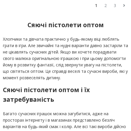
1
2
3
Сяючі пістолети оптом
Хлопчики та дівчата практично у будь-якому віці люблять
грати в ігри. Але звичайні та нудні варіанти давно застаріли та
не цікавлять сучасних дітей. Якщо ви хочете порадувати
свого малюка оригінальною іграшкою і при цьому допомогти
йому в розвитку фантазії, слід звернути увагу на пістолети,
що світяться оптом. Це справді веселі та сучасні вироби, які у
момент розвеселять дитину.
Сяючі пістолети оптом і їх
затребуваність
Багато сучасних іграшок можна загубитися, адже на
просторах інтернету і в магазинах представлено безліч
варіантів на будь-який смак і колір. Але всі такі вироби дійсно