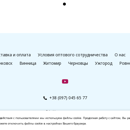
тавка и оплата
Условия оптового сотрудничества
О нас
нковск
Винница
Житомир
Черновцы
Ужгород
Ровн
+38 (097) 045 65 77
© kalibri.top 2016–2026
действия с пользователями мы используем файлы cookie. Продолжая работу с сайтом, Вы р
ожете отключить файлы cookie в настройках Вашего браузера.