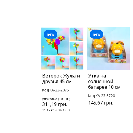
new
new
Ветерок Жужа и
Утка на
друзья 45 см
солнечной
батарее 10 см
Код KA-23-2075
Код KA-23-5720
упаковка (10 шт.)
145,67 грн.
311,19 грн.
31,12 грн. за 1 шт.