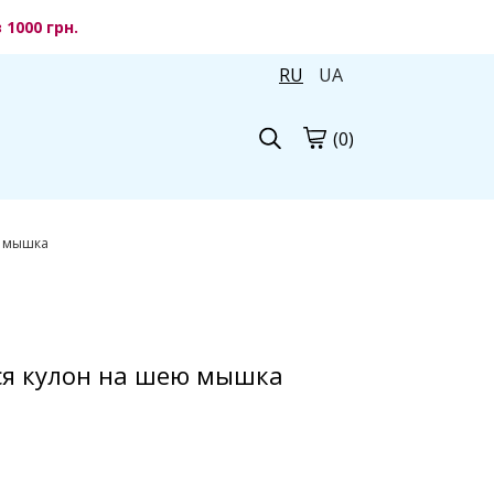
1000 грн.
RU
UA
(0)
ю мышка
ся кулон на шею мышка