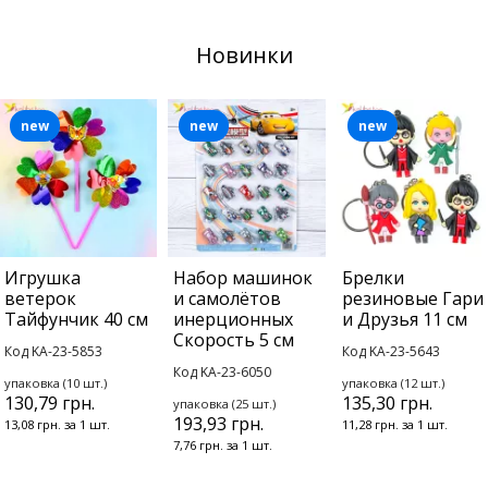
Новинки
new
new
new
Игрушка
Набор машинок
Брелки
ветерок
и самолётов
резиновые Гари
Тайфунчик 40 см
инерционных
и Друзья 11 см
Скорость 5 см
Код KA-23-5853
Код KA-23-5643
Код KA-23-6050
упаковка (10 шт.)
упаковка (12 шт.)
130,79 грн.
135,30 грн.
упаковка (25 шт.)
193,93 грн.
13,08 грн. за 1 шт.
11,28 грн. за 1 шт.
7,76 грн. за 1 шт.