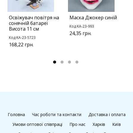
Освіжувач повітря на
Маска Джокер синій
Б
сонячній батареї
У
Код KA-23-993
Висота 11 см
К
24,35 грн.
Код KA-23-5723
у
168,22 грн.
1
1
Головна
Час роботи та контакти
Доставка і оплата
Умови оптової співпраці
Про нас
Харків
Київ