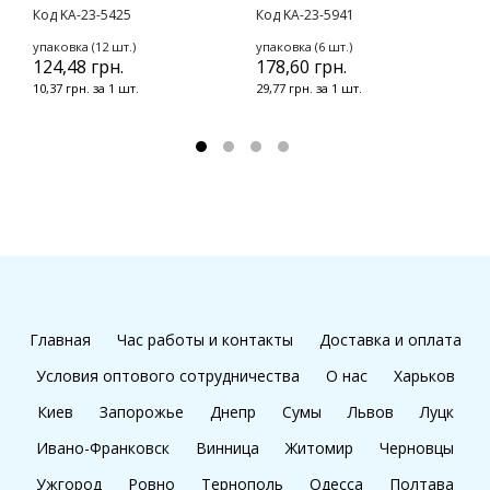
с
Код KA-23-5425
Код KA-23-5941
К
упаковка (12 шт.)
упаковка (6 шт.)
124,48 грн.
178,60 грн.
у
1
10,37 грн. за 1 шт.
29,77 грн. за 1 шт.
1
Главная
Час работы и контакты
Доставка и оплата
Условия оптового сотрудничества
О нас
Харьков
Киев
Запорожье
Днепр
Сумы
Львов
Луцк
Ивано-Франковск
Винница
Житомир
Черновцы
Ужгород
Ровно
Тернополь
Одесса
Полтава