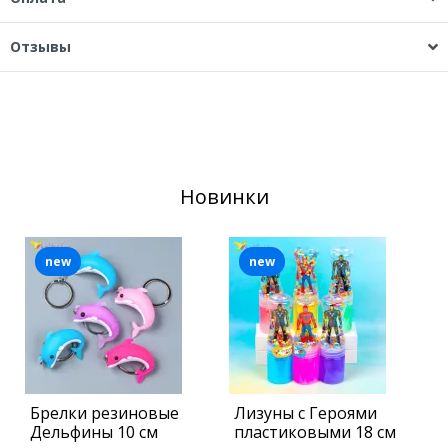
Отзывы
Новинки
new
new
Брелки резиновые
Лизуны с Героями
Б
Дельфины 10 см
пластиковыми 18 см
П