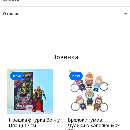
Отзывы
Новинки
new
new
Іграшка фігурка Воїн у
Брелоки гумові
С
Плащі 17 см
Чудики в Капелюшках
а