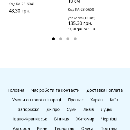
10 см
Код KA-23-6041
К
Код KA-23-5658
43,30 грн.
1
упаковка (12 шт.)
135,30 грн.
11,28 грн. за 1 шт.
Головна
Час роботи та контакти
Доставка і оплата
Умови оптової співпраці
Про нас
Харків
Київ
Запоріжжя
Дніпро
Суми
Львів
Луцьк
Івано-Франківськ
Вінниця
Житомир
Чернівці
Ужгород
Рівне
Тернопіль
Одеса
Полтава