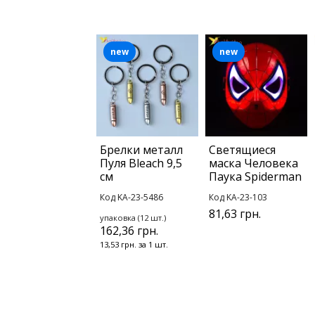
new
new
Брелки металл
Светящиеся
Пуля Bleach 9,5
маска Человека
см
Паука Spiderman
Код KA-23-5486
Код KA-23-103
81,63 грн.
упаковка (12 шт.)
162,36 грн.
13,53 грн. за 1 шт.