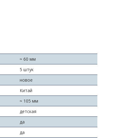
≈ 60 мм
5 штук
новое
Китай
≈ 105 мм
детская
да
да