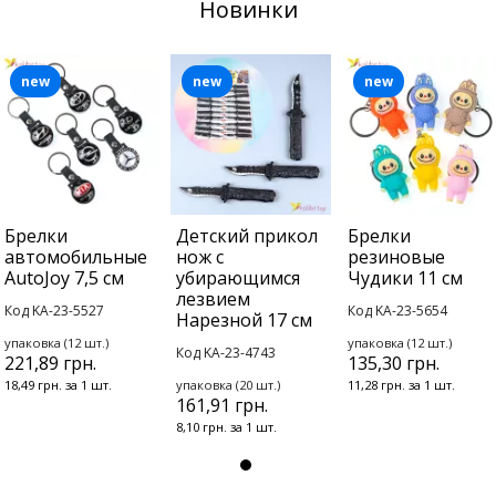
Новинки
new
new
new
Брелки
Детский прикол
Брелки
автомобильные
нож с
резиновые
AutoJoy 7,5 см
убирающимся
Чудики 11 см
лезвием
Код KA-23-5527
Код KA-23-5654
Нарезной 17 см
упаковка (12 шт.)
упаковка (12 шт.)
Код KA-23-4743
221,89 грн.
135,30 грн.
18,49 грн. за 1 шт.
упаковка (20 шт.)
11,28 грн. за 1 шт.
161,91 грн.
8,10 грн. за 1 шт.