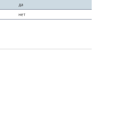
да
нет