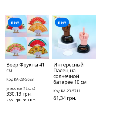
new
new
Веер Фрукты 41
Интересный
см
Палец на
солнечной
Код KA-23-5683
батарее 10 см
упаковка (12 шт.)
Код KA-23-5711
330,13 грн.
61,34 грн.
27,51 грн. за 1 шт.