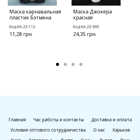
Маска карнавальная
Маска Джокера
Б
пластик Бэтмена
красная
Г
Код KA-23-112
Код KA-23-993
К
11,28 грн.
24,35 грн.
у
1
1
Главная
Час работы и контакты
Доставка и оплата
Условия оптового сотрудничества
О нас
Харьков