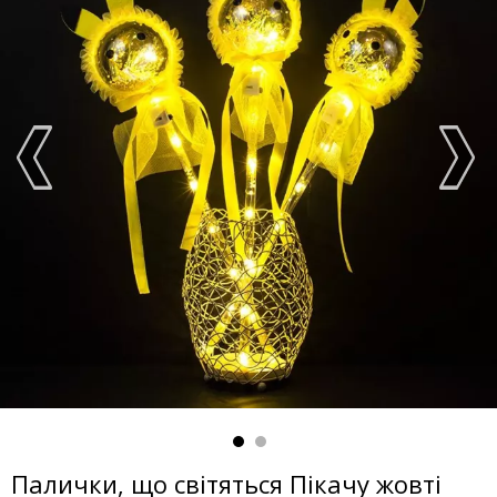
Палички, що світяться Пікачу жовті