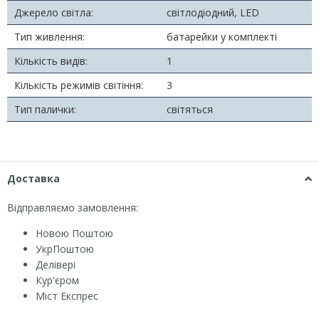
Джерело світла:
світлодіодний, LED
Тип живлення:
батарейки у комплекті
Кількість видів:
1
Кількість режимів світіння:
3
Тип палички:
світяться
Доставка
Відправляємо замовлення:
Новою Поштою
УкрПоштою
Делівері
Кур'єром
Міст Експрес