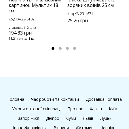
картинок Мультик 18
зоряних воїнів 25 см
с
см
В
Код KA-23-1671
Код KA-23-6102
К
25,26 грн.
1
упаковка (12 шт.)
194,83 грн.
16,24 грн. за 1 шт.
Головна
Час роботи та контакти
Доставка і оплата
Умови оптової співпраці
Про нас
Харків
Київ
Запоріжжя
Дніпро
Суми
Львів
Луцьк
Івано-Франківськ
Вінниця
Житомир
Чернівці